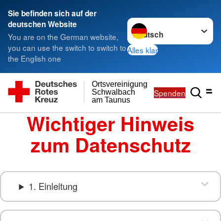
Sie befinden sich auf der
Sprache wechseln zu
deutschen Website
You are on the German website,
you can use the switch to switch to
Alles klar
the English one
Ortsvereinigung
Spenden
Schwalbach
am Taunus
Wichtiger Hinweis
zum Datenschutz
1. Einleitung